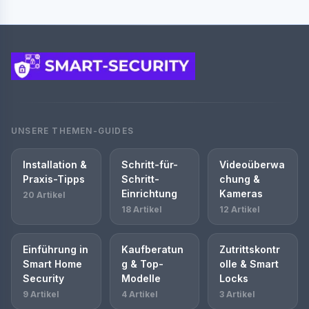
UNSERE THEMEN-GUIDES
Installation &
Schritt-für-
Videoüberwa
Praxis-Tipps
Schritt-
chung &
Einrichtung
Kameras
20 Artikel
18 Artikel
12 Artikel
Einführung in
Kaufberatun
Zutrittskontr
Smart Home
g & Top-
olle & Smart
Security
Modelle
Locks
9 Artikel
4 Artikel
3 Artikel