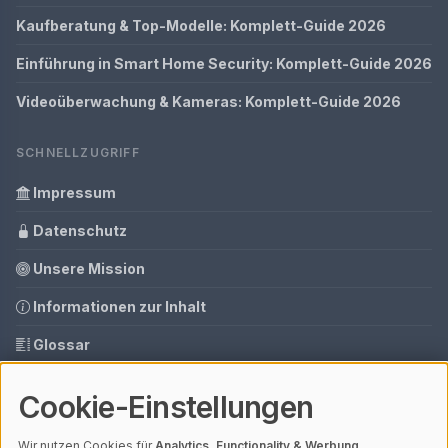
Kaufberatung & Top-Modelle: Komplett-Guide 2026
Einführung in Smart Home Security: Komplett-Guide 2026
Videoüberwachung & Kameras: Komplett-Guide 2026
SCHNELLZUGRIFF
Impressum
Datenschutz
Unsere Mission
Informationen zur Inhalt
Glossar
Ihre Datenschutzeinstellungen
Cookie-Einstellungen
Media Daten
Wir nutzen Cookies für
Analytics, Functionality & Werbung
.