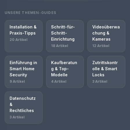
UNSERE THEMEN-GUIDES
Installation &
Schritt-für-
Videoüberwa
Praxis-Tipps
Schritt-
chung &
Einrichtung
Kameras
20 Artikel
18 Artikel
12 Artikel
Einführung in
Kaufberatun
Zutrittskontr
Smart Home
g & Top-
olle & Smart
Security
Modelle
Locks
9 Artikel
4 Artikel
3 Artikel
Datenschutz
&
Rechtliches
3 Artikel