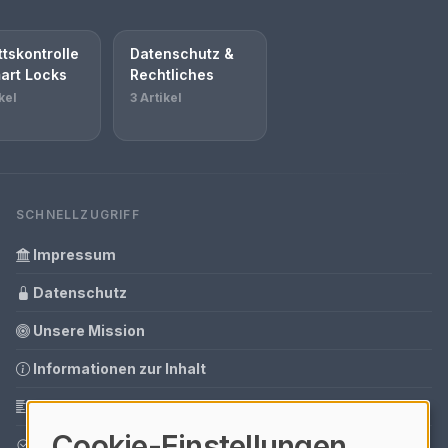
ttskontrolle
Datenschutz &
art Locks
Rechtliches
kel
3 Artikel
SCHNELLZUGRIFF
Impressum
Datenschutz
Unsere Mission
Informationen zur Inhalt
Glossar
Cookie-Einstellungen
Ihre Datenschutzeinstellungen