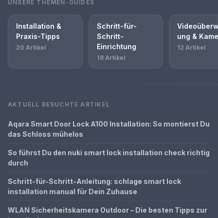
UNSERE THEMEN-GUIDES
Installation &
Schritt-für-
Videoüber
Praxis-Tipps
Schritt-
ung & Kame
Einrichtung
20 Artikel
12 Artikel
18 Artikel
AKTUELL BESUCHTE ARTIKEL
Aqara Smart Door Lock A100 Installation: So montierst Du
das Schloss mühelos
So führst Du den nuki smart lock installation check richtig
durch
Schritt-für-Schritt-Anleitung: schlage smart lock
installation manual für Dein Zuhause
WLAN Sicherheitskamera Outdoor – Die besten Tipps zur