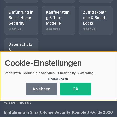
Einführung in
Kaufberatun
Zutrittskontr
Smart Home
g & Top-
olle & Smart
Security
Modelle
Locks
9 Artikel
4 Artikel
3 Artikel
Datenschutz
&
Rechtliches
Cookie-Einstellungen
3 Artikel
Wir nutzen Cookies für
Analytics, Functionality & Werbung
.
Einstellungen
AKTUELL BESUCHTE ARTIKEL
Ablehnen
OK
Videoüberwachung Zuhause & Datenschutz: Was Du
wissen musst
Einführung in Smart Home Security: Komplett-Guide 2026