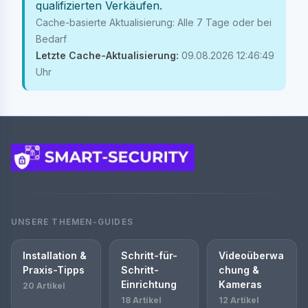
qualifizierten Verkäufen.
Cache-basierte Aktualisierung: Alle 7 Tage oder bei
Bedarf
Letzte Cache-Aktualisierung:
09.08.2026 12:46:49
Uhr
UNSERE THEMEN-GUIDES
Installation &
Schritt-für-
Videoüberwa
Praxis-Tipps
Schritt-
chung &
Einrichtung
Kameras
20 Artikel
18 Artikel
12 Artikel